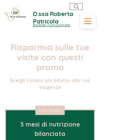
D.ssa Roberta
Patricola
Biologa nutrizionista
Risparmia sulle tue
visite con questi
promo
Scegli il piano più adatto alle tue
esigenze
Il più scelto
3 mesi di nutrizione
bilanciata