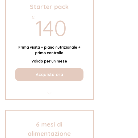
Starter pack
140€
€
140
Prima visita + piano nutrizionale +
primo controllo
Valido per un mese
Acquista ora
Pacchetto del valore di 150€
Sconto di 10€
6 mesi di
alimentazione