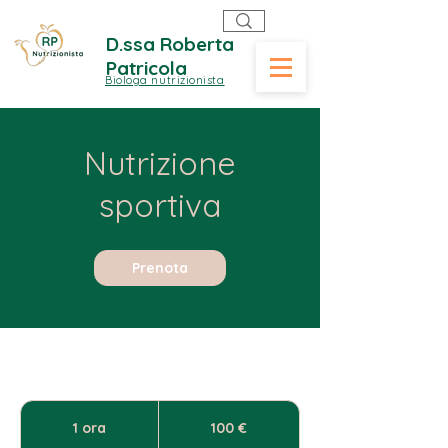
D.ssa Roberta
Patricola
Biologa nutrizionista
Nutrizione
sportiva
Prenota
100
euro
1 ora
1
100 €